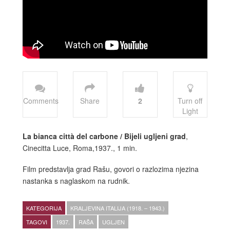
Comments
Share
2
Turn off
Light
La bianca città del carbone / Bijeli ugljeni grad
,
Cinecitta Luce, Roma,1937., 1 min.
Film predstavlja grad Rašu, govori o razlozima njezina
nastanka s naglaskom na rudnik.
KATEGORIJA
KRALJEVINA ITALIJA (1918. – 1943.)
TAGOVI
1937.
RAŠA
UGLJEN