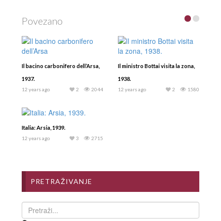
Povezano
Il bacino carbonifero dell’Arsa,
Il ministro Bottai visita la zona,
1937.
1938.
12 years ago
2
2044
12 years ago
2
1580
Italia: Arsia, 1939.
12 years ago
3
2715
PRETRAŽIVANJE