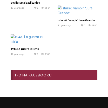
povijest male željeznice
10 years ago
2
3614
Istarski “vampir” Jure Grando
11 years ago
5
4880
1943. La guerra in Istria
12 years ago
3
4180
IPD NA FACEBOOKU