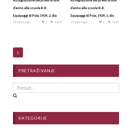
Assegnazione dei premi di fine
Assegnazione dei premi di fine
d’anno alla scuola R. R.
d’anno alla scuola R. R.
Equipaggi di Pola, 1929., 2. dio
Equipaggi di Pola, 1929., 1. dio
12 years ago
1
1165
12 years ago
1
1221
1
PRETRAŽIVANJE
KATEGORIJE