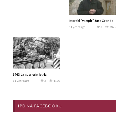
Istarski “vampir” Jure Grando
11 years ago
5
4872
1943. La guerra in Istria
11 years ago
3
4170
IPD NA FACEBOOKU