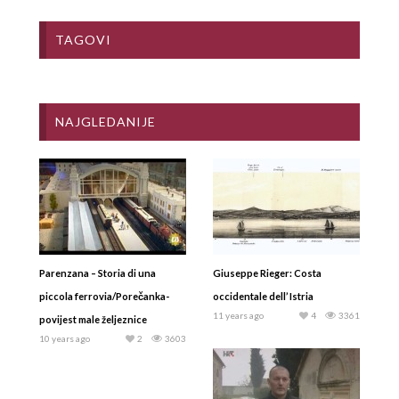
TAGOVI
NAJGLEDANIJE
Parenzana – Storia di una
Giuseppe Rieger: Costa
piccola ferrovia/Porečanka-
occidentale dell’ Istria
11 years ago
4
3361
povijest male željeznice
10 years ago
2
3603