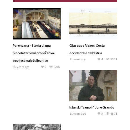
Parenzana – Storia di una
Giuseppe Rieger: Costa
piccola ferrovia/Porečanka-
occidentale dell’ Istria
11 years ago
4
3361
povijest male željeznice
10 years ago
2
3602
Istarski “vampir” Jure Grando
11 years ago
5
4871