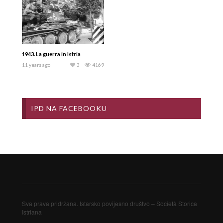
1943. La guerra in Istria
11 years ago
3
4169
IPD NA FACEBOOKU
Sva prava pridržana. Istarsko povijesno društvo – Società Storica
Istriana